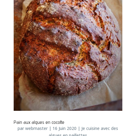
Pain aux algues en cocotte
par
webmaster
|
16 Juin 2020
|
Je cuisine avec des
algues en paillettes