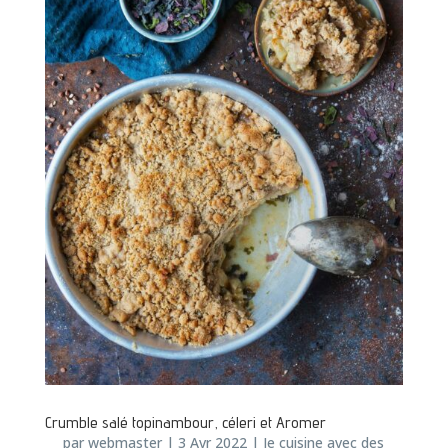
Crumble salé topinambour, céleri et Aromer
par
webmaster
|
3 Avr 2022
|
Je cuisine avec des