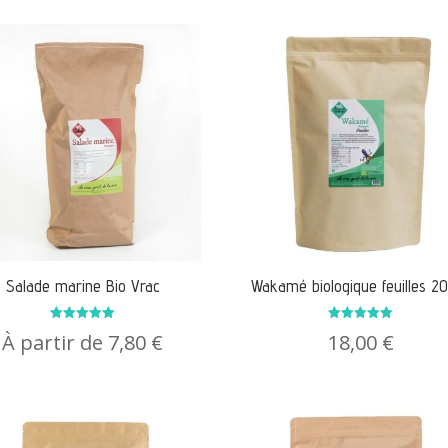
Salade marine Bio Vrac
Wakamé biologique feuilles 2
Note
Note
À partir de
7,80
€
18,00
€
5.00
5.00
sur 5
sur 5