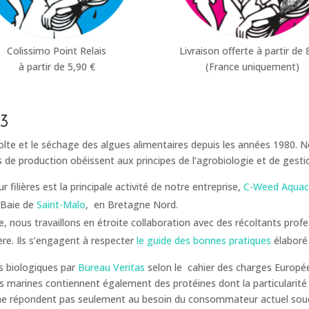
Colissimo Point Relais
Livraison offerte à partir de 
à partir de 5,90 €
(France uniquement)
83
colte et le séchage des algues alimentaires depuis les années 1980.
e production obéissent aux principes de l’agrobiologie et de gestio
filières est la principale activité de notre entreprise,
C-Weed Aquac
a Baie de
Saint-Malo
, en Bretagne Nord.
te, nous travaillons en étroite collaboration avec des récoltants pro
re. Ils s’engagent à respecter
le guide des bonnes pratiques
élaboré
 biologiques par
Bureau Veritas
selon le cahier des charges Europée
 marines contiennent également des protéines dont la particularité 
s ne répondent pas seulement au besoin du consommateur actuel souci