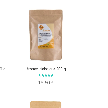
00 g
Aromer biologique 200 g
Note
18,60
€
5.00
sur 5