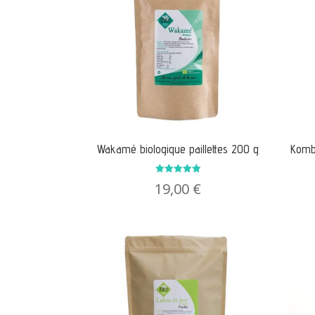
Wakamé biologique paillettes 200 g
Kombu
Note
19,00
€
5.00
sur 5