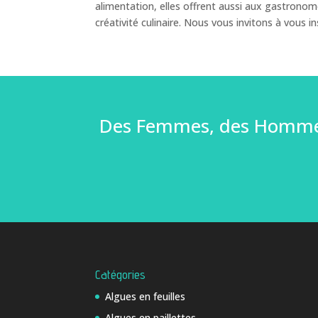
alimentation, elles offrent aussi aux gastronome
créativité culinaire. Nous vous invitons à vous i
Des Femmes, des Hommes 
Catégories
Algues en feuilles
Algues en paillettes