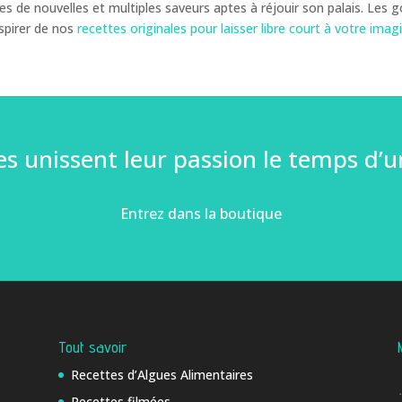
s de nouvelles et multiples saveurs aptes à réjouir son palais. Les go
nspirer de nos
recettes originales pour laisser libre court à votre imag
unissent leur passion le temps d’u
Entrez dans la boutique
Tout savoir
Recettes d’Algues Alimentaires
Recettes filmées