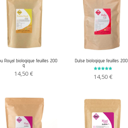
 Royal biologique feuilles 200
Dulse biologique feuilles 200
g
14,50
€
Note
14,50
€
5.00
sur 5