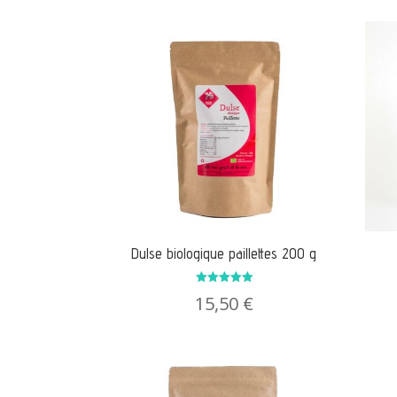
Dulse biologique paillettes 200 g
Note
15,50
€
5.00
sur 5