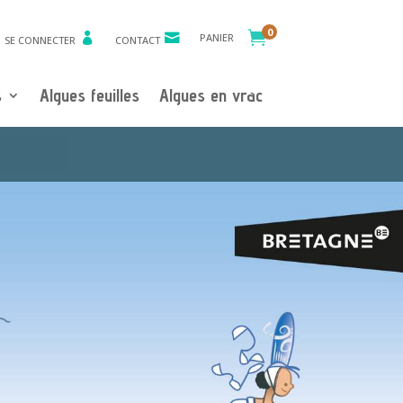
0

PANIER
SE CONNECTER
CONTACT
s
Algues feuilles
Algues en vrac