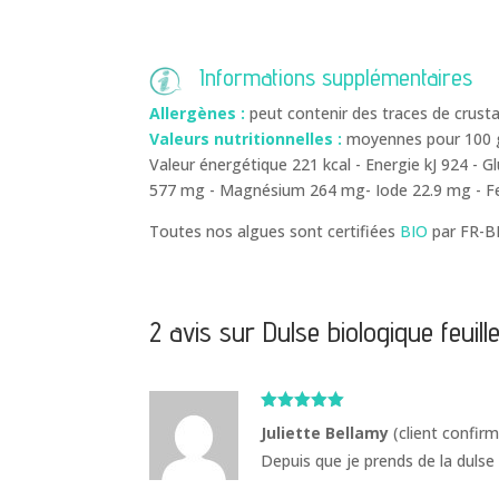
Informations supplémentaires
Allergènes :
peut contenir des traces de crust
Valeurs nutritionnelles :
moyennes pour 100 g
Valeur énergétique 221 kcal - Energie kJ 924 - G
577 mg - Magnésium 264 mg- Iode 22.9 mg - F
Toutes nos algues sont certifiées
BIO
par FR-B
2 avis sur
Dulse biologique feuil
Note
5
sur
Juliette Bellamy
(client confir
5
Depuis que je prends de la dulse 