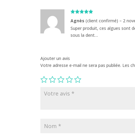
Note
5
sur
Agnès
(client confirmé)
–
2 nov
5
Super produit, ces algues sont dé
sous la dent…
Ajouter un avis
Votre adresse e-mail ne sera pas publiée.
Les ch