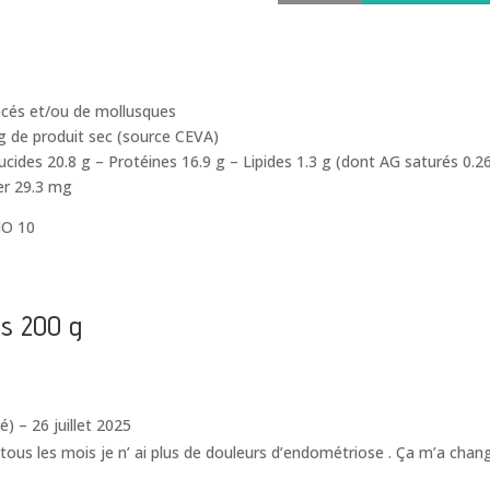
biologique
feuilles
200
g
acés et/ou de mollusques
 de produit sec (source CEVA)
lucides 20.8 g – Protéines 16.9 g – Lipides 1.3 g (dont AG saturés 0
er 29.3 mg
IO 10
les 200 g
mé)
–
26 juillet 2025
tous les mois je n’ ai plus de douleurs d’endométriose . Ça m’a changé