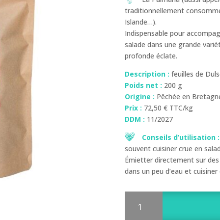
traditionnellement consommée
Islande…).
Indispensable pour accompagn
salade dans une grande varié
profonde éclate.
Description :
feuilles de Duls
Poids net :
200 g
Origine :
Pêchée en Bretagne,
Prix :
72,50 € TTC/kg
DDM :
11/2027
Conseils d’utilisation :
souvent cuisiner crue en salad
Émietter directement sur des 
dans un peu d’eau et cuisine
quantité
de
Dulse