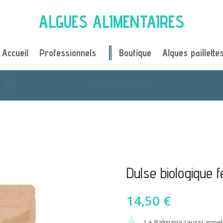
ALGUES ALIMENTAIRES
Accueil
Professionnels
Boutique
Algues paillette
Je cuisine avec des algues
Dulse biologique f
14,50
€
La Palmaria (aussi appe