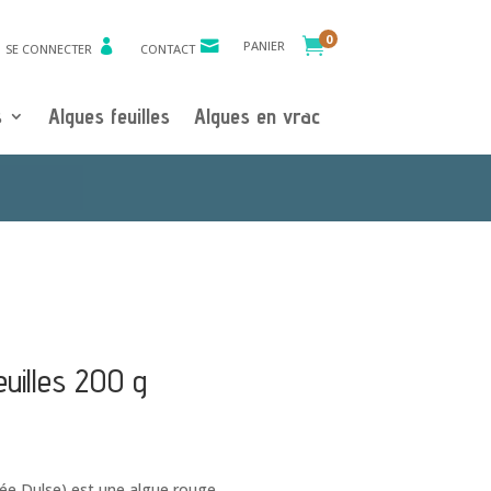
0

PANIER
SE CONNECTER
CONTACT
s
Algues feuilles
Algues en vrac
euilles 200 g
lée Dulse) est une algue rouge