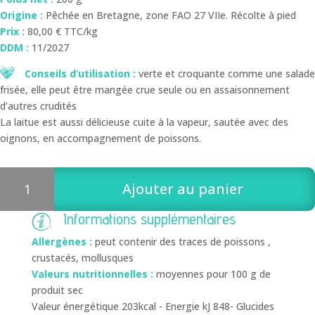
Origine :
Pêchée en Bretagne, zone FAO 27 VIIe. Récolte à pied
Prix :
80,00 € TTC/kg
DDM :
11/2027
Conseils d’utilisation :
verte et croquante comme une salade
frisée, elle peut être mangée crue seule ou en assaisonnement
d’autres crudités
La laitue est aussi délicieuse cuite à la vapeur, sautée avec des
oignons, en accompagnement de poissons.
quantité
Ajouter au panier
de
Laitue
Informations supplémentaires
de
mer
Allergènes :
peut contenir des traces de poissons ,
biologique
crustacés, mollusques
feuilles
Valeurs nutritionnelles :
moyennes pour 100 g de
200g
produit sec
Valeur énergétique 203kcal - Energie kJ 848- Glucides