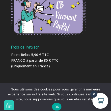
Frais de livraison
Point Relais 5,90 € TTC
FRANCO à partir de 80 € TTC
(uniquement en France)
Nous utilisons des cookies pour vous garantir la meilleure
0
expérience sur notre site web. Si vous continuez à utiliser ce
Ⓒ 2016 - 2026
C-Weed-Aquaculture
| Tél. 02 23 18
site, nous supposerons que vous en êtes satisfait.
41 86 |
info@c-weed-aquaculture.com
|
OK
Conception et Réalisation
MSAI