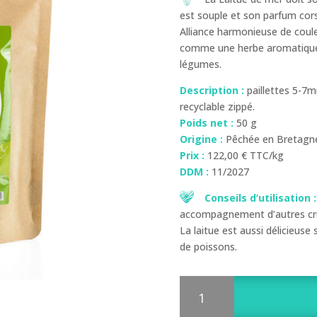
est souple et son parfum corsé
Alliance harmonieuse de couleu
comme une herbe aromatique 
légumes.
Description :
paillettes 5-7m
recyclable zippé.
Poids net :
50 g
Origine :
Pêchée en Bretagne,
Prix :
122,00 € TTC/kg
DDM :
11/2027
Conseils d’utilisation :
accompagnement d’autres cru
La laitue est aussi délicieu
de poissons.
quantité
de
Laitue