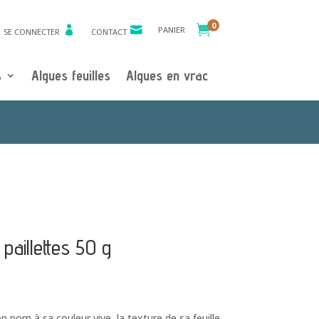
0

PANIER
SE CONNECTER
CONTACT
s
Algues feuilles
Algues en vrac
paillettes 50 g
n nom à sa couleur vive, la texture de sa feuille