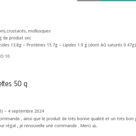
de
mer
Bio
paillettes
ons,crustacés, mollusques
50
 de produit sec
g
ucides 13.8g – Protéines 15.7g – Lipides 1.9 g (dont AG saturés 0.4
IO 10
ettes 50 g
é)
–
4 septembre 2024
ommande , ainsi que le produit de très bonne qualité et un très bon g
ur régal , je renouvelle une commande . Merci 🙏.