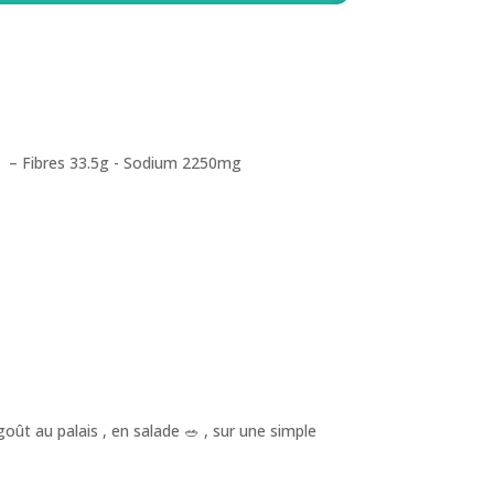
7g) – Fibres 33.5g - Sodium 2250mg
oût au palais , en salade 🥗 , sur une simple