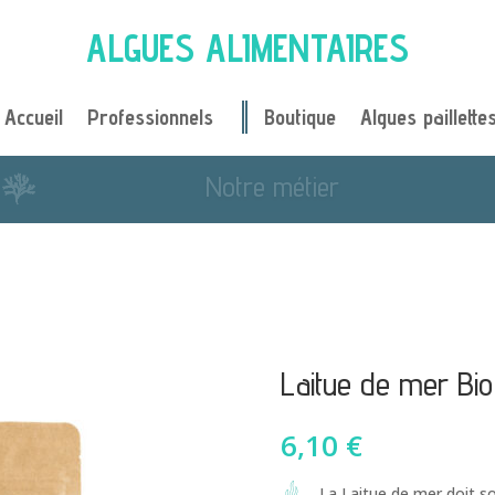
ALGUES ALIMENTAIRES
Accueil
Professionnels
Boutique
Algues paillette
Je cuisine avec des algues
Laitue de mer Bio 
6,10
€
La Laitue de mer doit so