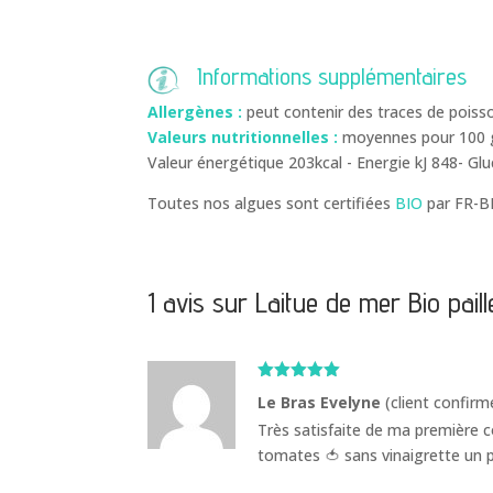
Informations supplémentaires
Allergènes :
peut contenir des traces de poiss
Valeurs nutritionnelles :
moyennes pour 100 g
Valeur énergétique 203kcal - Energie kJ 848- Gl
Toutes nos algues sont certifiées
BIO
par FR-B
1 avis sur
Laitue de mer Bio paill
Note
5
sur
Le Bras Evelyne
(client confirm
5
Très satisfaite de ma première c
tomates 🍅 sans vinaigrette un p