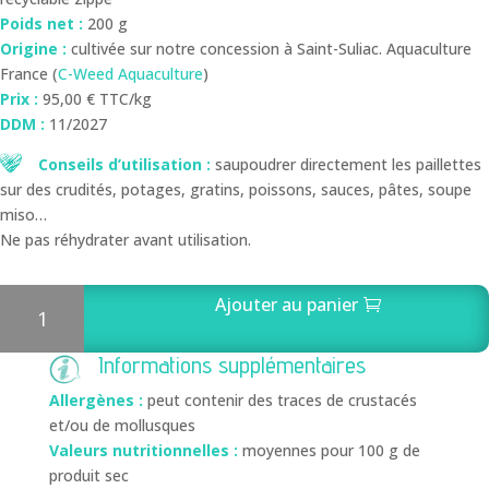
Poids net :
200 g
Origine :
cultivée sur notre concession à Saint-Suliac. Aquaculture
France (
C-Weed Aquaculture
)
Prix :
95,00 € TTC/kg
DDM :
11/2027
Conseils d’utilisation :
saupoudrer directement les paillettes
sur des crudités, potages, gratins, poissons, sauces, pâtes, soupe
miso…
Ne pas réhydrater avant utilisation.
quantité
Ajouter au panier
de
Wakamé
Informations supplémentaires
biologique
paillettes
Allergènes :
peut contenir des traces de crustacés
200
et/ou de mollusques
g
Valeurs nutritionnelles :
moyennes pour 100 g de
produit sec