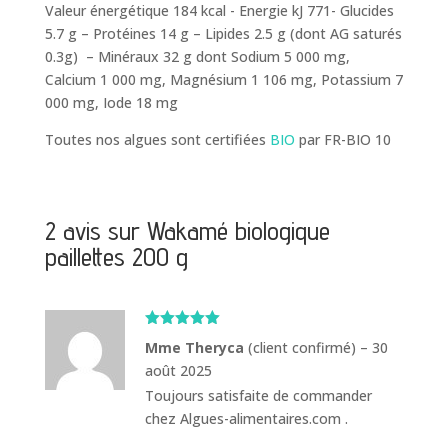
Valeur énergétique 184 kcal - Energie kJ 771- Glucides
5.7 g – Protéines 14 g – Lipides 2.5 g (dont AG saturés
0.3g) – Minéraux 32 g dont Sodium 5 000 mg,
Calcium 1 000 mg, Magnésium 1 106 mg, Potassium 7
000 mg, Iode 18 mg
Toutes nos algues sont certifiées
BIO
par FR-BIO 10
2 avis sur
Wakamé biologique
paillettes 200 g
Note
5
sur
Mme Theryca
(client confirmé)
–
30
5
août 2025
Toujours satisfaite de commander
chez Algues-alimentaires.com .