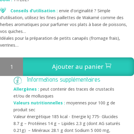
Conseils d’utilisation :
envie d’originalité ? Simple
d’utilisation, utilisez les fines paillettes de Wakamé comme des
herbes aromatiques pour parfumer vos plats à base de poissons,
vos quiches…
Idéales pour la préparation de petits canapés (fromage frais),
verrines…
quantité
Ajouter au panier
de
Fines
Informations supplémentaires
paillettes
de
Allergènes :
peut contenir des traces de crustacés
Wakamé
et/ou de mollusques
Bio
Valeurs nutritionnelles :
moyennes pour 100 g de
50
produit sec
g
Valeur énergétique 185 kcal - Energie kJ 775- Glucides
8.7 g – Protéines 14 g – Lipides 2.3 g (dont AG saturés
0.21g) – Minéraux 28.1 g dont Sodium 5 000 mg,