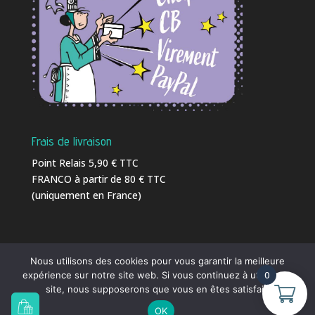
Frais de livraison
Point Relais 5,90 € TTC
FRANCO à partir de 80 € TTC
(uniquement en France)
Nous utilisons des cookies pour vous garantir la meilleure
0
expérience sur notre site web. Si vous continuez à utiliser ce
Ⓒ 2016 - 2026
C-Weed-Aquaculture
| Tél. 02 23 18
site, nous supposerons que vous en êtes satisfait.
41 86 |
info@c-weed-aquaculture.com
|
OK
Conception et Réalisation
MSAI