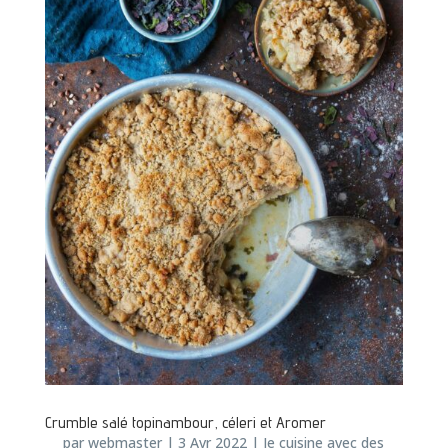
Crumble salé topinambour, céleri et Aromer
par
webmaster
|
3 Avr 2022
|
Je cuisine avec des