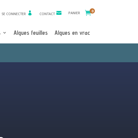
0

PANIER
SE CONNECTER
CONTACT
s
Algues feuilles
Algues en vrac