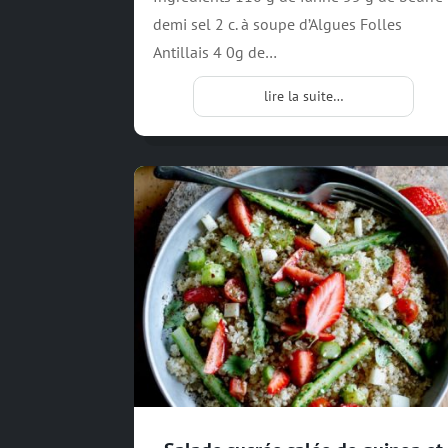
demi sel 2 c. à soupe d’Algues Folles
Antillais 4 0g de…
lire la suite…