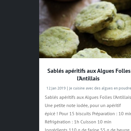
Sablés apéritifs aux Algues Folles
l’Antillais
12 Jan 2019
|
Je cuisine avec des algues en poudr
Sablés apéritifs aux Algues Folles l’Antillai
Une petite note iodée, pour un apéritif
épicé ! Pour 15 biscuits Préparation : 10 mi
Réfrigération : 1h Cuisson 10 min
Ingrédients 110 g de farine 55 g de beurre