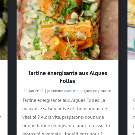
Tartine énergisante aux Algues
Folles
e
11 Jan 2019
|
Je cuisine avec des algues en poudre
s
Tartine énergisante aux Algues Folles La
mauvaise saison arrive et l’on manque de
n
vitalité ? Alors vite, préparons-nous une
bonne tartine énergisante pour terrasser la
morosité hivernale ! Ingrédients pour 2