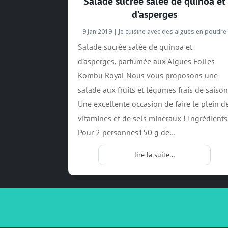
Salade sucrée salée de quinoa et
d’asperges
9 Jan 2019
|
Je cuisine avec des algues en poudre
Salade sucrée salée de quinoa et
d’asperges, parfumée aux Algues Folles
Kombu Royal Nous vous proposons une
salade aux fruits et légumes frais de saison
Une excellente occasion de faire le plein d
vitamines et de sels minéraux ! Ingrédients
Pour 2 personnes150 g de…
lire la suite…