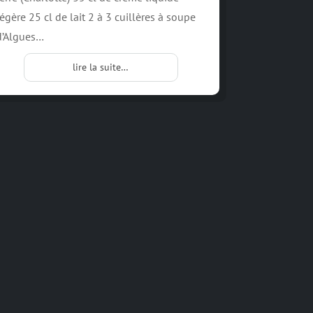
légère 25 cl de lait 2 à 3 cuillères à soupe
d’Algues…
lire la suite…