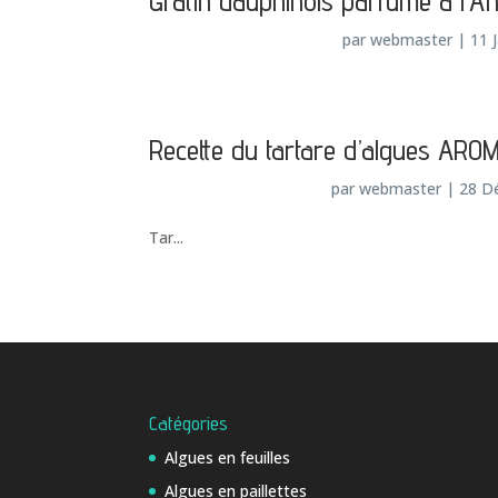
Gratin dauphinois parfumé à l’Ant
par
webmaster
|
11 
Recette du tartare d’algues ARO
par
webmaster
|
28 D
Tar...
Catégories
Algues en feuilles
Algues en paillettes