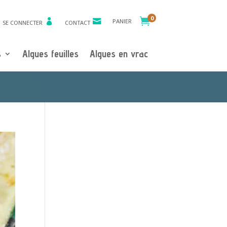
0

PANIER
SE CONNECTER
CONTACT
s
Algues feuilles
Algues en vrac