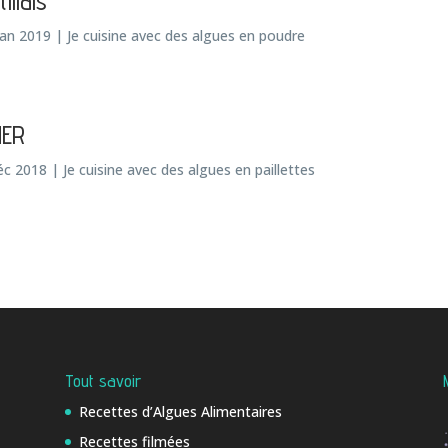
illais
Jan 2019
|
Je cuisine avec des algues en poudre
MER
éc 2018
|
Je cuisine avec des algues en paillettes
Tout savoir
Recettes d’Algues Alimentaires
Recettes filmées