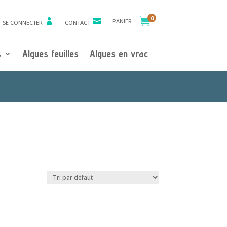
0

PANIER
SE CONNECTER
CONTACT
s
Algues feuilles
Algues en vrac