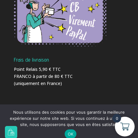
Frais de livraison
Point Relais 5,90 € TTC
FRANCO à partir de 80 € TTC
(uniquement en France)
Nous utilisons des cookies pour vous garantir la meilleure
0
expérience sur notre site web. Si vous continuez à utiliser ce
Ⓒ 2016 - 2026
C-Weed-Aquaculture
| Tél. 02 23 18
site, nous supposerons que vous en êtes satisfait.
41 86 |
info@c-weed-aquaculture.com
|
OK
Conception et Réalisation
MSAI